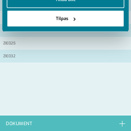
Artikel nummer
ZIE016
Tilpas
ZIE020
ZIE025
ZIE032
DOKUMENT