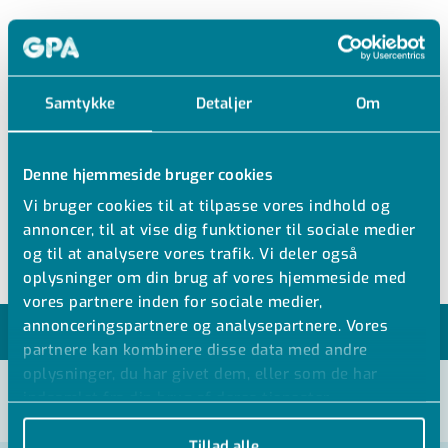
ZIEB
Samtykke
Detaljer
Om
PE RØRBÆRER D16-32MM
PE Rørbærer svart
Denne hjemmeside bruger cookies
d16-32 mm uden bøjle
Vi bruger cookies til at tilpasse vores indhold og
PP ZAM på forespørgsel
annoncer, til at vise dig funktioner til sociale medier
og til at analysere vores trafik. Vi deler også
oplysninger om din brug af vores hjemmeside med
vores partnere inden for sociale medier,
annonceringspartnere og analysepartnere. Vores
MODELLER
partnere kan kombinere disse data med andre
oplysninger, du har givet dem, eller som de har
indsamlet fra din brug af deres tjenester.
VIS ALLE MÅL +
Tillad alle