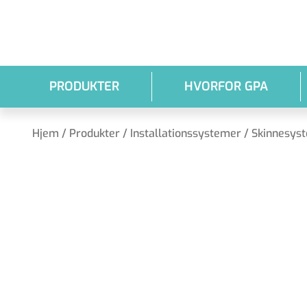
Gå til hovedindhold
PRODUKTER
HVORFOR GPA
Hjem
/
Produkter
/
Installationssystemer
/
Skinnesys