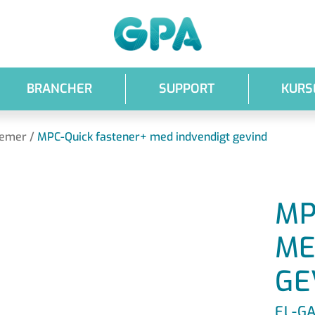
GPA
BRANCHER
SUPPORT
KURS
temer
/
MPC-Quick fastener+ med indvendigt gevind
MP
ME
GE
EL-G