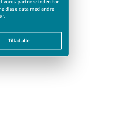
d vores partnere inden for
re disse data med andre
er.
Tillad alle