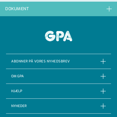
1F10031-0806-R10
DOKUMENT
1F10031-0806-R15
1F10031-1006-R06
GPA
1F10031-1006-R08
1F10031-1006-R10
ABONNER PÅ VORES NYHEDSBREV
1F10031-1006-R15
1F10031-1008-R06
ABONNER
OM GPA
1F10031-1008-R08
Om GPA Flowsystem A/S
HJÆLP
1F10031-1008-R10
Certificeringer
Track and trace
NYHEDER
1F10031-1008-R15
Adfærdskodeks
Returnering af varer