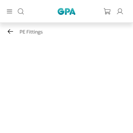
Gå til hovedindhold
GPA
PE Fittings