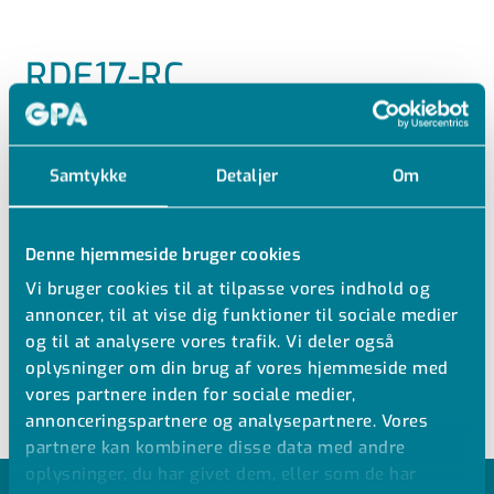
RDE17-RC
PE100-RC REDUCERING SDR17 PN10
Samtykke
Detaljer
Om
PE100-RC Reduktion koncentrisk
Korte ender
SDR17
Denne hjemmeside bruger cookies
Vand PN10 Gas PN6
Vi bruger cookies til at tilpasse vores indhold og
Hvis artikelnummeret indeholder RC, så er materialet
annoncer, til at vise dig funktioner til sociale medier
PE100-RC
og til at analysere vores trafik. Vi deler også
EN12201, Nordic Polymark, DK-VAND
oplysninger om din brug af vores hjemmeside med
vores partnere inden for sociale medier,
annonceringspartnere og analysepartnere. Vores
partnere kan kombinere disse data med andre
oplysninger, du har givet dem, eller som de har
MODELLER