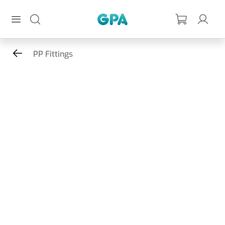
Gå til hovedindhold
GPA
PP Fittings