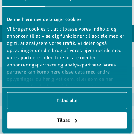
Denne hjemmeside bruger cookies
Vi bruger cookies til at tilpasse vores indhold og
MODELLER
annoncer, til at vise dig funktioner til sociale medier
og til at analysere vores trafik. Vi deler også
oplysninger om din brug af vores hjemmeside med
vores partnere inden for sociale medier,
VIS ALLE MÅL +
annonceringspartnere og analysepartnere. Vores
partnere kan kombinere disse data med andre
Artikel nummer
oplysninger, du har givet dem, eller som de har
indsamlet fra din brug af deres tjenester.
Q/BIGM-A-020
Q/BIGM-A-025
Tillad alle
Q/BIGM-A-032
Tilpas
Q/BIGM-A-040