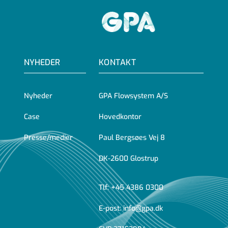
GPA
NYHEDER
KONTAKT
Nyheder
GPA Flowsystem A/S
Case
Hovedkontor
Presse/medier
Paul Bergsøes Vej 8
DK-2600 Glostrup
Tlf:
+45 4386 0300
E-post:
info@gpa.dk