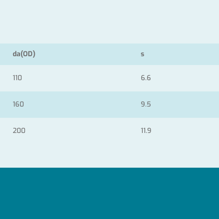
da(OD)
s
110
6.6
160
9.5
200
11.9