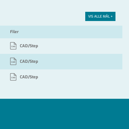
VIS ALLE MÅL +
Filer
CAD/Step
CAD/Step
CAD/Step