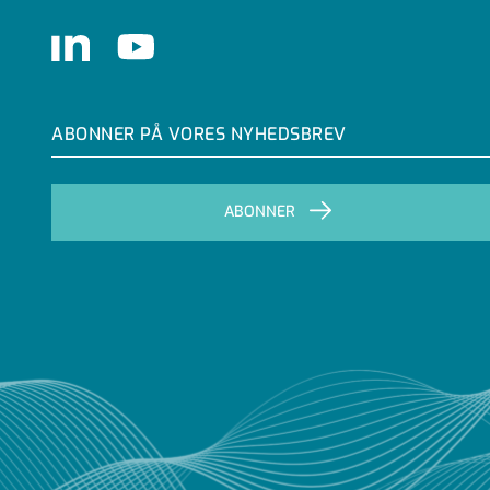
LinkedIn
Youtube
ABONNER PÅ VORES NYHEDSBREV
ABONNER