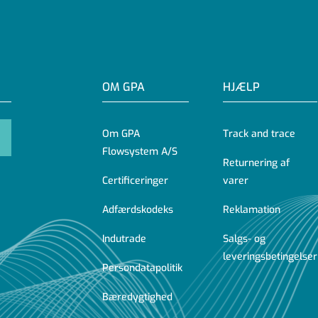
OM GPA
HJÆLP
Om GPA
Track and trace
Flowsystem A/S
Returnering af
Certificeringer
varer
Adfærdskodeks
Reklamation
Indutrade
Salgs- og
leveringsbetingelser
Persondatapolitik
Bæredygtighed