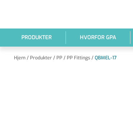
Gå til hovedindhold
PRODUKTER
HVORFOR GPA
Hjem
/
Produkter
/
PP
/
PP Fittings
/
QBMEL-17