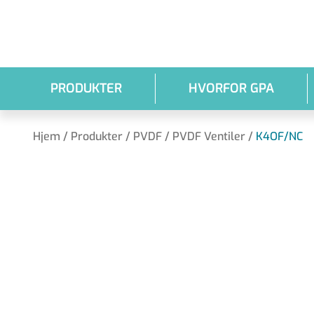
Gå til hovedindhold
PRODUKTER
HVORFOR GPA
Hjem
/
Produkter
/
PVDF
/
PVDF Ventiler
/
K4OF/NC