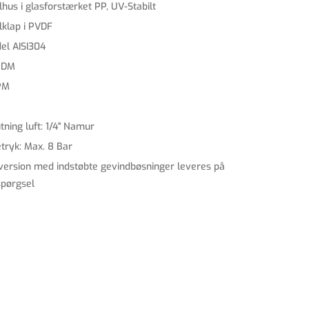
lhus i glasforstærket PP, UV-Stabilt
lklap i PVDF
el AISI304
PDM
PM
utning luft: 1/4" Namur
tryk: Max. 8 Bar
version med indstøbte gevindbøsninger leveres på
spørgsel