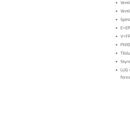
Venti
Venti
Spind
E=E
V=F
PN10
Tilsl
Styre
LUG 
fore