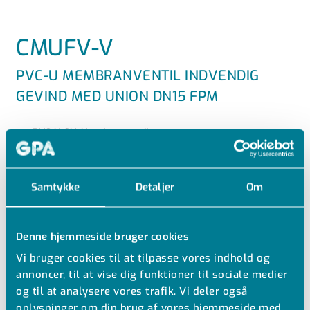
CMUFV-V
PVC-U MEMBRANVENTIL INDVENDIG
GEVIND MED UNION DN15 FPM
PVC-U CM Membranventil
Med union med indv. gevindmuffer
Nyt design med højere Kv-værdi
Samtykke
Detaljer
Om
Udskiftelige indlægsdele til andre materialer
Optisk positionsindikator
PN6
Denne hjemmeside bruger cookies
FPM
Vi bruger cookies til at tilpasse vores indhold og
annoncer, til at vise dig funktioner til sociale medier
og til at analysere vores trafik. Vi deler også
oplysninger om din brug af vores hjemmeside med