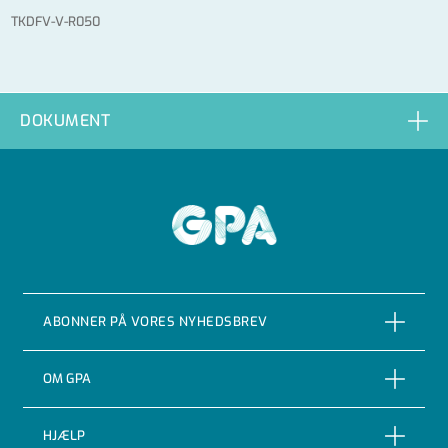
TKDFV-V-R050
DOKUMENT
GPA
ABONNER PÅ VORES NYHEDSBREV
ABONNER
OM GPA
Om GPA Flowsystem A/S
HJÆLP