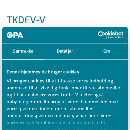
TKDFV-V
PVC-U 3-VEJS KUGLEVENTIL INDVENDIG
GEVIND, T-BORET DN10-50MM FPM
Samtykke
Detaljer
Om
PVC-U TKD Kugleventil 3-vejs
Med PVC-U indlægsdele med gevindmuffer
Denne hjemmeside bruger cookies
T-boret kugle
Vi bruger cookies til at tilpasse vores indhold og
Udstyret med Dual Block til låsning af omløberne.
annoncer, til at vise dig funktioner til sociale medier
Faste sæder, en side kan demonteres under fuldt tryk.
og til at analysere vores trafik. Vi deler også
PN16
oplysninger om din brug af vores hjemmeside med
FPM
vores partnere inden for sociale medier,
annonceringspartnere og analysepartnere. Vores
partnere kan kombinere disse data med andre
oplysninger, du har givet dem, eller som de har