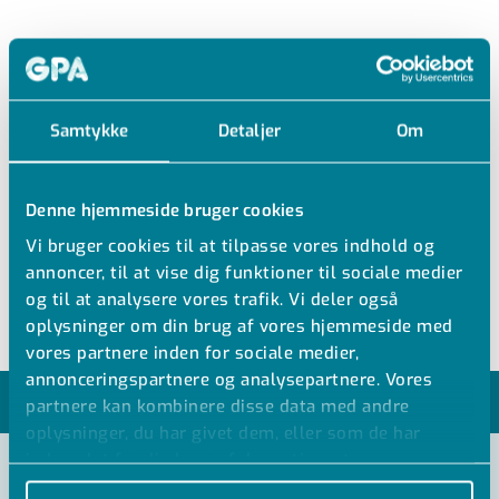
ODEPDM
EPDM INDSTØBNINGSFLANGE
Samtykke
Detaljer
Om
EPDM Indstøbningsflange
Denne hjemmeside bruger cookies
Levereres uden spændebånd
Vi bruger cookies til at tilpasse vores indhold og
d32-315 - Tæt op til 30 mvp
annoncer, til at vise dig funktioner til sociale medier
d355-1400 - Tæt op til 10 mvp
og til at analysere vores trafik. Vi deler også
oplysninger om din brug af vores hjemmeside med
vores partnere inden for sociale medier,
annonceringspartnere og analysepartnere. Vores
MODELLER
partnere kan kombinere disse data med andre
oplysninger, du har givet dem, eller som de har
indsamlet fra din brug af deres tjenester.
VIS ALLE MÅL +