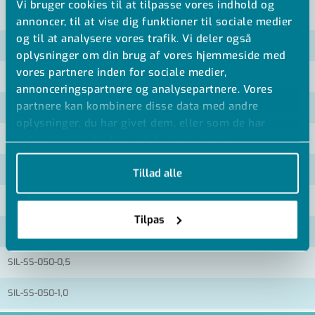
Vi bruger cookies til at tilpasse vores indhold og
VIS ALLE MÅL +
annoncer, til at vise dig funktioner til sociale medier
og til at analysere vores trafik. Vi deler også
Artikel nummer
oplysninger om din brug af vores hjemmeside med
vores partnere inden for sociale medier,
SIL-SS-016/020-0,5
annonceringspartnere og analysepartnere. Vores
partnere kan kombinere disse data med andre
SIL-SS-016/020-1,0
oplysninger, du har givet dem, eller som de har
SIL-SS-025/032-0,5
indsamlet fra din brug af deres tjenester.
SIL-SS-025/032-1,0
Tillad alle
SIL-SS-040-0,5
Tilpas
SIL-SS-040-1,0
SIL-SS-050-0,5
SIL-SS-050-1,0