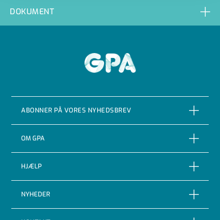
SIL-SS-063-0,5
DOKUMENT
SIL-SS-063-1,0
SIL-SS-075-0,5
GPA
SIL-SS-075-1,0
SIL-SS-090/110-0,5
ABONNER PÅ VORES NYHEDSBREV
SIL-SS-090/110-1,0
ABONNER
OM GPA
Om GPA Flowsystem A/S
HJÆLP
Certificeringer
Track and trace
NYHEDER
Adfærdskodeks
Returnering af varer
Nyheder